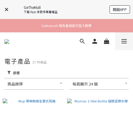
GeTheMall
開啟APP
下載 App 享更多專屬權益
Gethemall 現有會員首次登入教學
電子產品
37 件商品
篩選
商品排序
每頁顯示 24 個