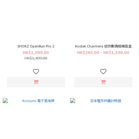
SHOKZ OpenRun Pro 2
Kodak Charmera 迷你數碼相機盲盒
HK$1,099.00
HK$265.00 ~ HK$1,590.00
HK$1,499.00