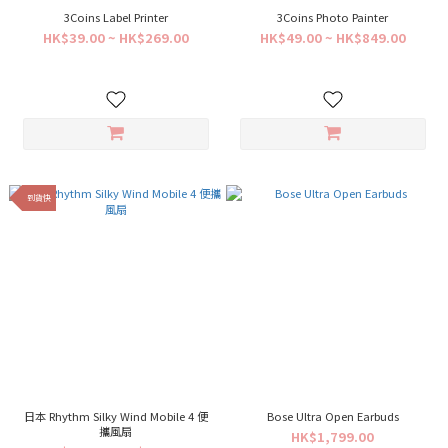
3Coins Label Printer
3Coins Photo Painter
HK$39.00 ~ HK$269.00
HK$49.00 ~ HK$849.00
到貨快
日本 Rhythm Silky Wind Mobile 4 便
Bose Ultra Open Earbuds
攜風扇
HK$1,799.00