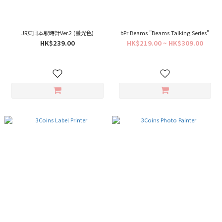
JR東日本駅時計Ver.2 (螢光色)
bPr Beams "Beams Talking Series"
HK$239.00
HK$219.00 ~ HK$309.00