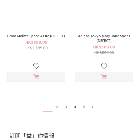
Hoka Mafate Speed 4 Lite (DEFECT)
Adidas Tokyo Mary Jane Shoes
(DEFECT)
HK$859.00
HK$509.00
HK$1,599.00
HK$899.00
1
2
3
4
5
訂閱「益」你情報