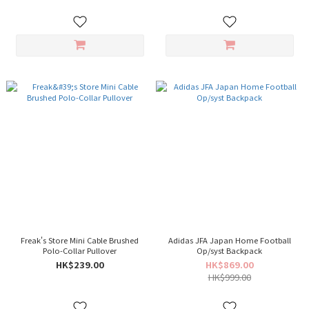
Freak's Store Mini Cable Brushed
Adidas JFA Japan Home Football
Polo-Collar Pullover
Op/syst Backpack
HK$239.00
HK$869.00
HK$999.00