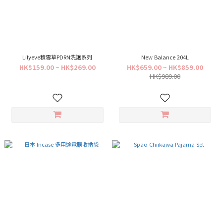
Lilyeve積雪草PDRN洗護系列
New Balance 204L
HK$159.00 ~ HK$269.00
HK$659.00 ~ HK$859.00
HK$989.00