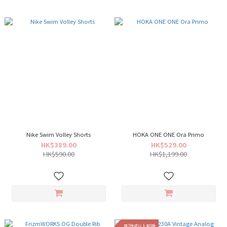
Nike Swim Volley Shorts
HOKA ONE ONE Ora Primo
HK$389.00
HK$529.00
HK$590.00
HK$1,199.00
買2件或以上有9折