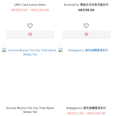
UNO Card Game Series
Aromad'or 豐盈泡沫茶香洗護系列
HK$59.00 ~ HK$169.00
HK$99.00
Groove Rhyme The City That Never
Babyganics 嬰兒身體護理系列
Sleeps Tee
HK$53.00 ~ HK$149.00