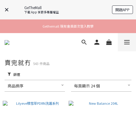
GeTheMall
開啟APP
下載 App 享更多專屬權益
Gethemall 現有會員首次登入教學
賣完就冇
543 件商品
篩選
商品排序
每頁顯示 24 個