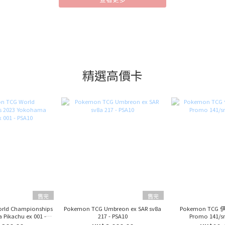
精選高價卡
售完
售完
rld Championships
Pokemon TCG Umbreon ex SAR sv8a
Pokemon TCG
Pikachu ex 001 -
217 - PSA10
Promo 141/
SA10