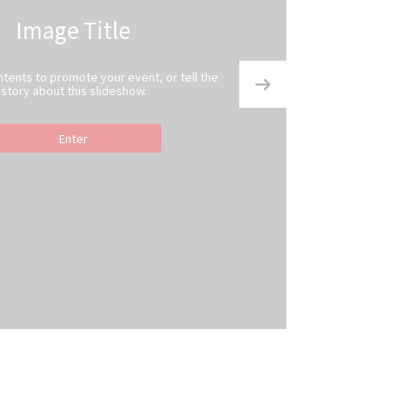
Image Title
ntents to promote your event, or tell the
story about this slideshow.
Enter