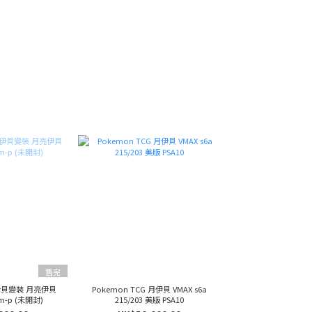
售完
 伊貝變裝 月亮伊貝
Pokemon TCG 月伊貝 VMAX s6a
sm-p (未開封)
215/203 美版 PSA10