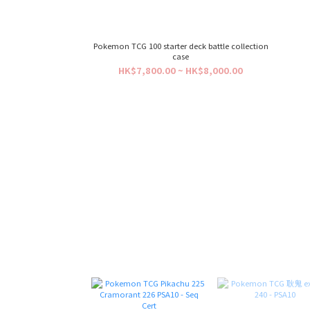
Pokemon TCG 100 starter deck battle collection
case
HK$7,800.00 ~ HK$8,000.00