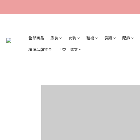
全部商品
男裝
女裝
鞋襪
袋類
配飾
精選品牌推介
「益」你文