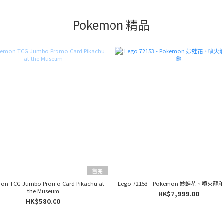
Pokemon 精品
售完
on TCG Jumbo Promo Card Pikachu at
Lego 72153 - Pokemon 妙蛙花、噴火
the Museum
HK$7,999.00
HK$580.00