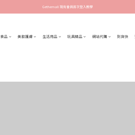
Gethemall 現有會員首次登入教學
食品
美妝護膚
生活用品
玩具精品
網站代購
到貨快