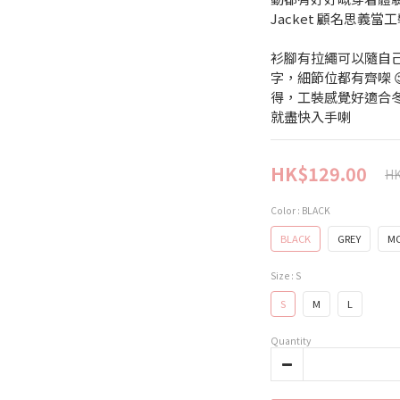
Jacket 顧名思義
衫腳有拉繩可以隨自己喜
字，細節位都有齊㗎 😉 
得，工裝感覺好適合冬天
就盡快入手喇
HK$129.00
HK
Color
: BLACK
BLACK
GREY
M
Size
: S
S
M
L
Quantity