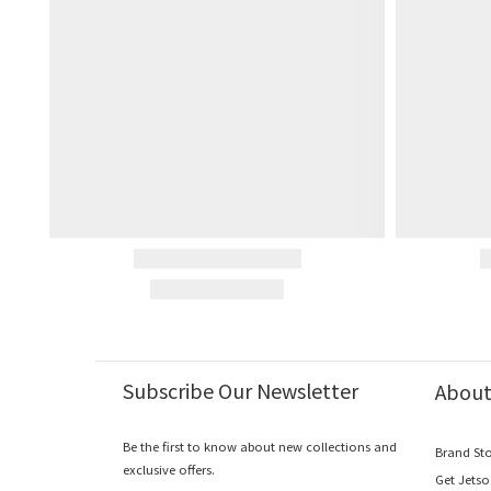
Subscribe Our Newsletter
Abou
Be the first to know about new collections and
Brand St
exclusive offers.
Get Jets