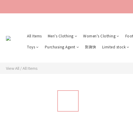
All Items
Men's Clothing
Women's Clothing
Foo
Toys
Purchasing Agent
到貨快
Limited stock
View All
/
All Items