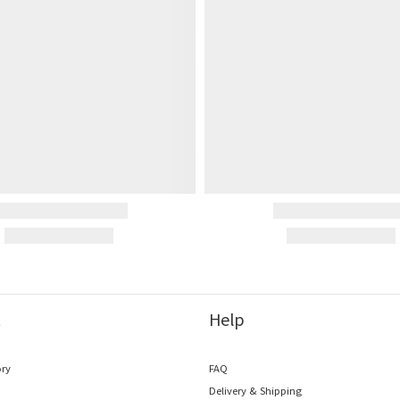
t
Help
ory
FAQ
o
Delivery & Shipping