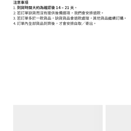
注意事項
1.
到貨時間大約為確認後 14 – 21 天
。
2. 若訂單缺貨而沒有提供後備選項，我們會安排退款。
3. 若訂單多於一款貨品，缺貨貨品會退款處理，其他貨品繼續訂購。
4. 訂單內全部貨品到齊後，才會安排自取／寄出。