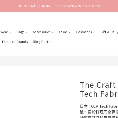
【Click Here】GeTheMall Tutorials For New Members Details!
twear
Bags
Accessories
Food
Cosmetics
Gift & Daily
Featured Brands
Blog Post
The Craft
Tech Fabr
日本 TCCP Tech 
皺、易於打理同高彈性
動都有好好嘅穿着體驗～