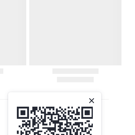
Contact Us
Gethemall (HK) Ltd
Tel | +852 35719437