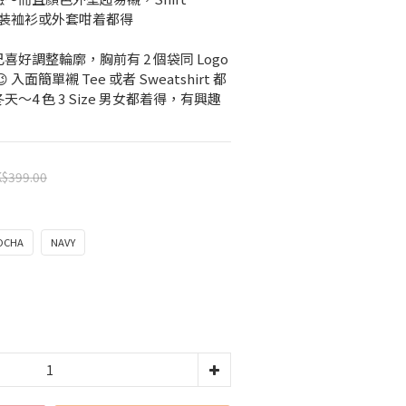
當工裝裇衫或外套咁着都得
好調整輪廓，胸前有 2 個袋同 Logo 
入面簡單襯 Tee 或者 Sweatshirt 都
～4 色 3 Size 男女都着得，有興趣
$399.00
OCHA
NAVY