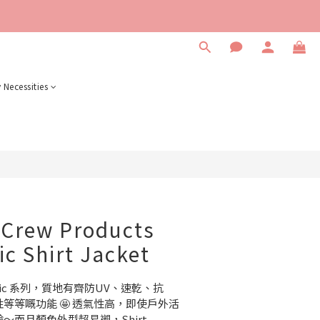
BUY NOW
 Necessities
 Crew Products
ic Shirt Jacket
Fabric 系列，質地有齊防UV、速乾、抗
等等嘅功能 🤩 透氣性高，即使戶外活
而且顏色外型超易襯，Shirt 