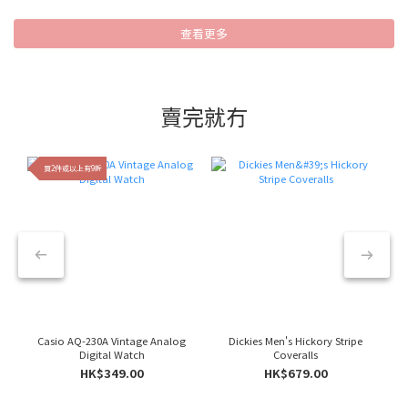
查看更多
賣完就冇
買2件或以上有9折
Casio AQ-230A Vintage Analog
Dickies Men's Hickory Stripe
Digital Watch
Coveralls
HK$349.00
HK$679.00