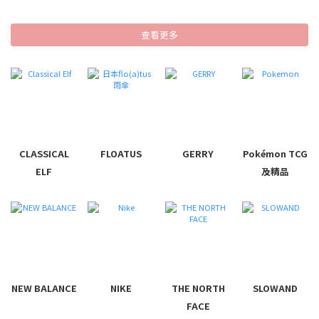
查看更多
CLASSICAL
FLOATUS
GERRY
Pokémon TCG
ELF
及精品
NEW BALANCE
NIKE
THE NORTH
SLOWAND
FACE