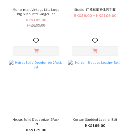
Mono-mart Vintage Like Logo
Studio 17 柔軟磨砂沐浴手套
Big Silhouette Ringer Tee
HK$59.00 ~ HK$109.00
HK$109.00
HK$199.00
Hetras Solid Deodorizer 2Pack
Korean Studded Leather Belt
Set
HK$169.00
HK$179.00