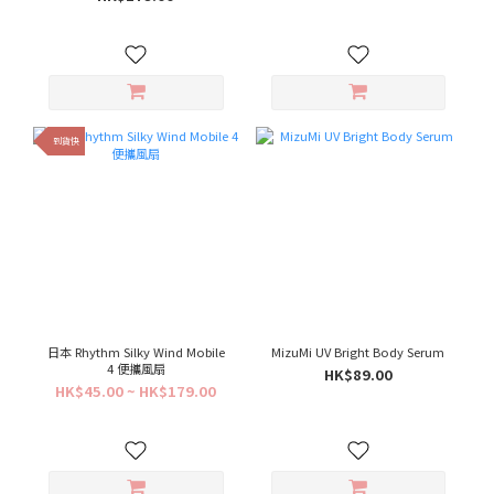
到貨快
日本 Rhythm Silky Wind Mobile
MizuMi UV Bright Body Serum
4 便攜風扇
HK$89.00
HK$45.00 ~ HK$179.00