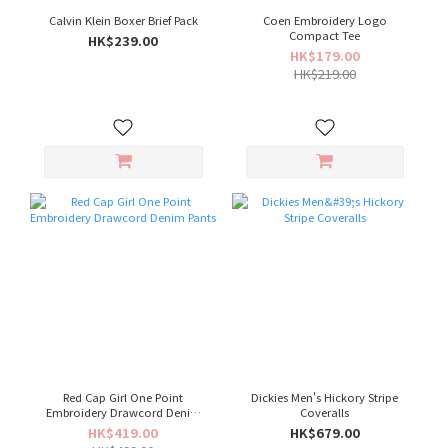
Calvin Klein Boxer Brief Pack
Coen Embroidery Logo
Compact Tee
HK$239.00
HK$179.00
HK$219.00
Red Cap Girl One Point
Dickies Men's Hickory Stripe
Embroidery Drawcord Denim
Coveralls
Pants
HK$419.00
HK$679.00