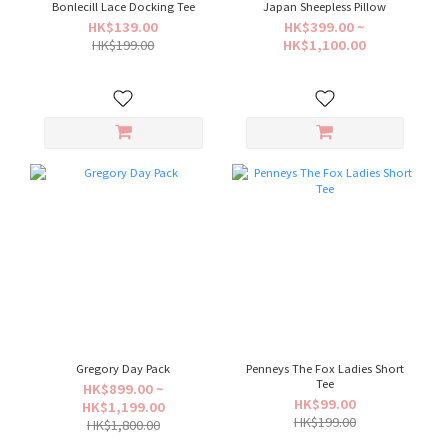
Bonlecill Lace Docking Tee
Japan Sheepless Pillow
HK$139.00
HK$399.00 ~
HK$199.00
HK$1,100.00
Gregory Day Pack
Penneys The Fox Ladies Short
Tee
HK$899.00 ~
HK$99.00
HK$1,199.00
HK$199.00
HK$1,800.00