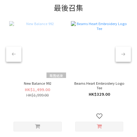
最後召集
販售結束
New Balance 992
Beams Heart Embroidery Logo
Tee
HK$1,499.00
HK$329.00
HK$1,999.00